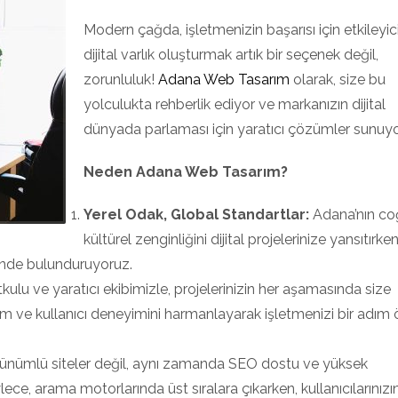
Modern çağda, işletmenizin başarısı için etkileyici
dijital varlık oluşturmak artık bir seçenek değil,
zorunluluk!
Adana Web Tasarım
olarak, size bu
yolculukta rehberlik ediyor ve markanızın dijital
dünyada parlaması için yaratıcı çözümler sunuyo
Neden Adana Web Tasarım?
Yerel Odak, Global Standartlar:
Adana’nın coğ
kültürel zenginliğini dijital projelerinize yansıtırken
ünde bulunduruyoruz.
tkulu ve yaratıcı ekibimizle, projelerinizin her aşamasında size
ım ve kullanıcı deneyimini harmanlayarak işletmenizi bir adım
ünümlü siteler değil, aynı zamanda SEO dostu ve yüksek
lece, arama motorlarında üst sıralara çıkarken, kullanıcılarınızı