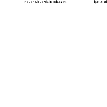
HEDEF KITLENIZI ETKILEYIN.
İŞINIZI