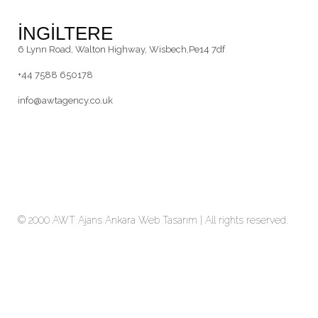
İNGİLTERE
6 Lynn Road, Walton Highway, Wisbech,Pe14 7df
+44 7588 650178
info@awtagency.co.uk
© 2000 AWT Ajans
Ankara Web Tasarım
| All rights reserved.