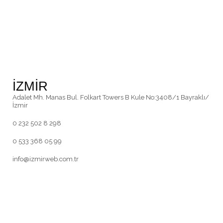
İZMİR
Adalet Mh. Manas Bul. Folkart Towers B Kule No:3408/1 Bayraklı/
İzmir
0 232 502 8 298
0 533 368 05 99
info@izmirweb.com.tr